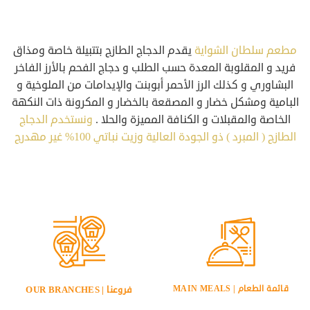
مطعم سلطان الشواية
يقدم الدجاج الطازج بتتبيلة خاصة ومذاق
فريد و المقلوبة المعدة حسب الطلب و دجاج الفحم بالأرز الفاخر
البشاوري و كذلك الرز الأحمر أبوبنت والإيدامات من الملوخية و
البامية ومشكل خضار و المصقعة بالخضار و المكرونة ذات النكهة
الخاصة والمقبلات و الكنافة المميزة والحلا .
ونستخدم الدجاج
الطازج ( المبرد ) ذو الجودة العالية وزيت نباتي 100% غير مهدرج
قائمة الطعام | MAIN MEALS
فروعنا | OUR BRANCHES