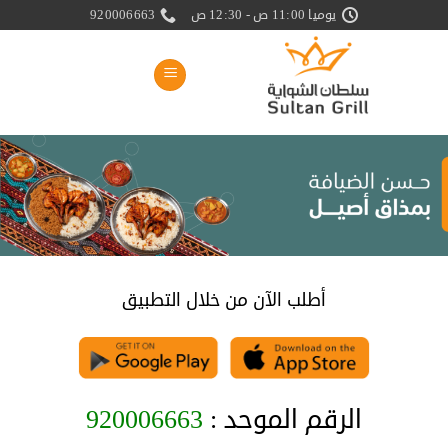
خطي
يوميا 11:00 ص - 12:30 ص
920006663
لمحتوى
أطلب الآن من خلال التطبيق
الرقم الموحد :
920006663