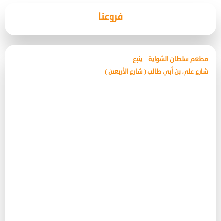
فروعنا
مطعم سلطان الشواية – ينبع
شارع علي بن أبي طالب ( شارع الأربعين )