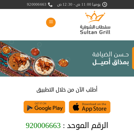
خطي
يوميا 11:00 ص - 12:30 ص
920006663
لمحتوى
أطلب الآن من خلال التطبيق
الرقم الموحد :
920006663