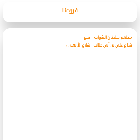
فروعنا
مطعم سلطان الشواية – ينبع
شارع علي بن أبي طالب ( شارع الأربعين )