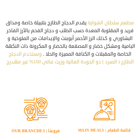
مطعم سلطان الشواية
يقدم الدجاج الطازج بتتبيلة خاصة ومذاق
فريد و المقلوبة المعدة حسب الطلب و دجاج الفحم بالأرز الفاخر
البشاوري و كذلك الرز الأحمر أبوبنت والإيدامات من الملوخية و
البامية ومشكل خضار و المصقعة بالخضار و المكرونة ذات النكهة
الخاصة والمقبلات و الكنافة المميزة والحلا .
ونستخدم الدجاج
الطازج ( المبرد ) ذو الجودة العالية وزيت نباتي 100% غير مهدرج
قائمة الطعام | MAIN MEALS
فروعنا | OUR BRANCHES