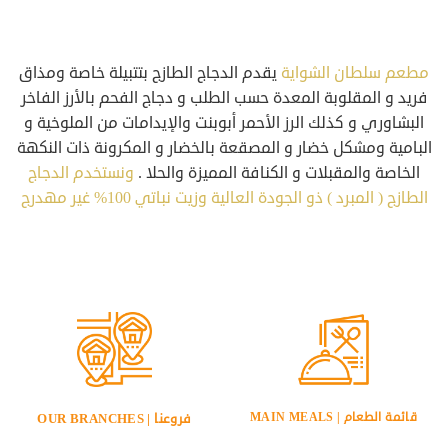
مطعم سلطان الشواية
يقدم الدجاج الطازج بتتبيلة خاصة ومذاق
فريد و المقلوبة المعدة حسب الطلب و دجاج الفحم بالأرز الفاخر
البشاوري و كذلك الرز الأحمر أبوبنت والإيدامات من الملوخية و
البامية ومشكل خضار و المصقعة بالخضار و المكرونة ذات النكهة
الخاصة والمقبلات و الكنافة المميزة والحلا .
ونستخدم الدجاج
الطازج ( المبرد ) ذو الجودة العالية وزيت نباتي 100% غير مهدرج
قائمة الطعام | MAIN MEALS
فروعنا | OUR BRANCHES