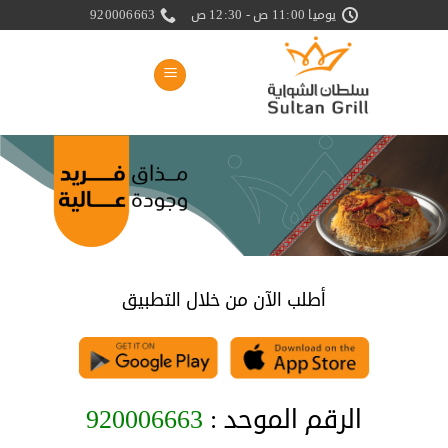
خطي
يوميا 11:00 ص - 12:30 ص
920006663
لمحتوى
أطلب الآن من خلال التطبيق
الرقم الموحد :
920006663