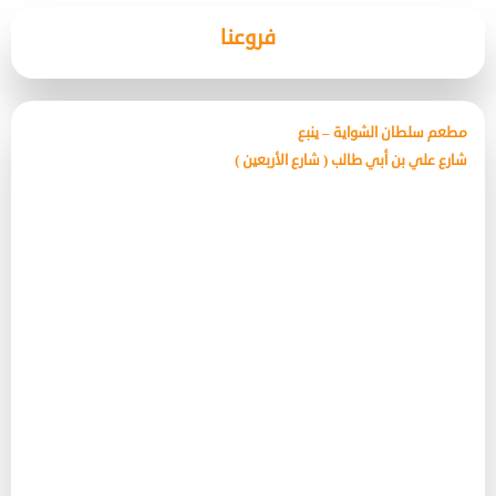
فروعنا
مطعم سلطان الشواية – ينبع
شارع علي بن أبي طالب ( شارع الأربعين )