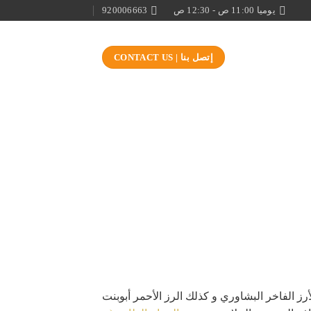
يوميا 11:00 ص - 12:30 ص
920006663
إتصل بنا | CONTACT US
ز الفاخر البشاوري و كذلك الرز الأحمر أبوبنت