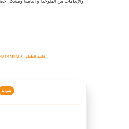
والإيدامات من الملوخية و البامية ومشكل خضار
قائمة الطعام | MAIN MEALS
شواية