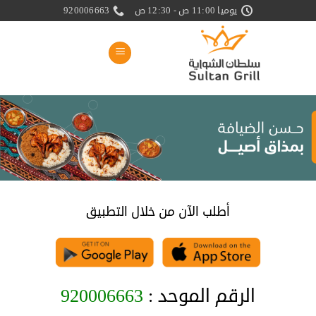
خطي
يوميا 11:00 ص - 12:30 ص
920006663
لمحتوى
أطلب الآن من خلال التطبيق
الرقم الموحد :
920006663