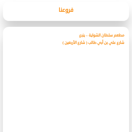
فروعنا
مطعم سلطان الشواية – ينبع
شارع علي بن أبي طالب ( شارع الأربعين )