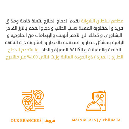
مطعم سلطان الشواية
يقدم الدجاج الطازج بتتبيلة خاصة ومذاق
فريد و المقلوبة المعدة حسب الطلب و دجاج الفحم بالأرز الفاخر
البشاوري و كذلك الرز الأحمر أبوبنت والإيدامات من الملوخية و
البامية ومشكل خضار و المصقعة بالخضار و المكرونة ذات النكهة
الخاصة والمقبلات و الكنافة المميزة والحلا .
ونستخدم الدجاج
الطازج ( المبرد ) ذو الجودة العالية وزيت نباتي 100% غير مهدرج
قائمة الطعام | MAIN MEALS
فروعنا | OUR BRANCHES