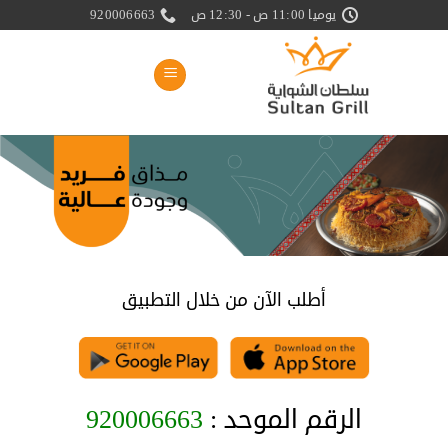
خطي
يوميا 11:00 ص - 12:30 ص
920006663
لمحتوى
أطلب الآن من خلال التطبيق
الرقم الموحد :
920006663