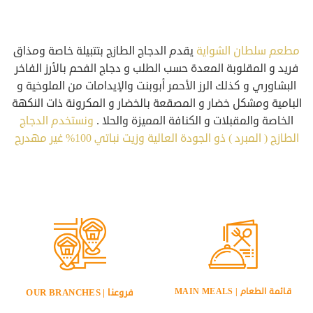
مطعم سلطان الشواية
يقدم الدجاج الطازج بتتبيلة خاصة ومذاق
فريد و المقلوبة المعدة حسب الطلب و دجاج الفحم بالأرز الفاخر
البشاوري و كذلك الرز الأحمر أبوبنت والإيدامات من الملوخية و
البامية ومشكل خضار و المصقعة بالخضار و المكرونة ذات النكهة
الخاصة والمقبلات و الكنافة المميزة والحلا .
ونستخدم الدجاج
الطازج ( المبرد ) ذو الجودة العالية وزيت نباتي 100% غير مهدرج
قائمة الطعام | MAIN MEALS
فروعنا | OUR BRANCHES