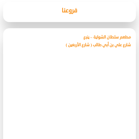
فروعنا
مطعم سلطان الشواية – ينبع
شارع علي بن أبي طالب ( شارع الأربعين )