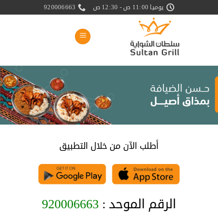
خطي
يوميا 11:00 ص - 12:30 ص
920006663
لمحتوى
أطلب الآن من خلال التطبيق
الرقم الموحد :
920006663