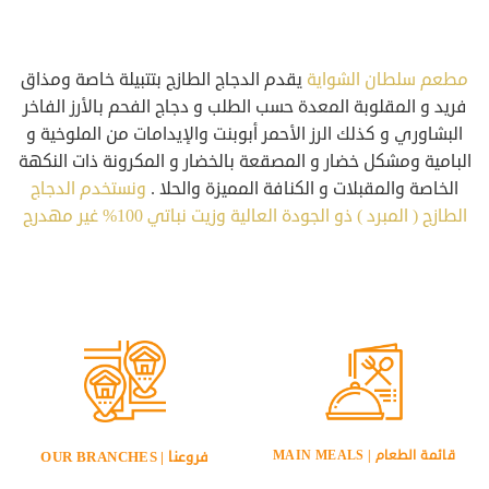
مطعم سلطان الشواية
يقدم الدجاج الطازج بتتبيلة خاصة ومذاق
فريد و المقلوبة المعدة حسب الطلب و دجاج الفحم بالأرز الفاخر
البشاوري و كذلك الرز الأحمر أبوبنت والإيدامات من الملوخية و
البامية ومشكل خضار و المصقعة بالخضار و المكرونة ذات النكهة
الخاصة والمقبلات و الكنافة المميزة والحلا .
ونستخدم الدجاج
الطازج ( المبرد ) ذو الجودة العالية وزيت نباتي 100% غير مهدرج
قائمة الطعام | MAIN MEALS
فروعنا | OUR BRANCHES