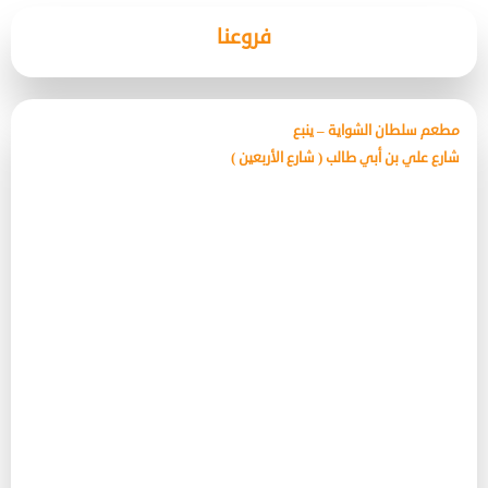
فروعنا
مطعم سلطان الشواية – ينبع
شارع علي بن أبي طالب ( شارع الأربعين )