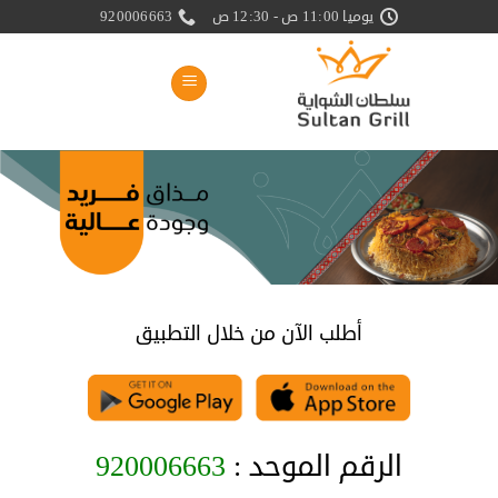
خطي
يوميا 11:00 ص - 12:30 ص
920006663
لمحتوى
أطلب الآن من خلال التطبيق
الرقم الموحد :
920006663