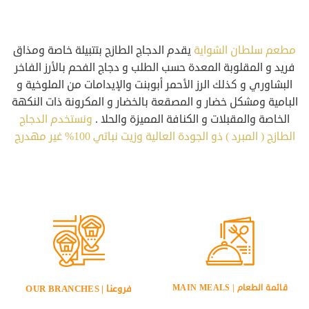
مطعم سلطان الشواية
يقدم الدجاج الطازج بتتبيلة خاصة ومذاق
فريد و المقلوبة المعدة حسب الطلب و دجاج الفحم بالأرز الفاخر
البشاوري و كذلك الرز الأحمر أبوبنت والإيدامات من الملوخية و
البامية ومشكل خضار و المصقعة بالخضار و المكرونة ذات النكهة
الخاصة والمقبلات و الكنافة المميزة والحلا .
ونستخدم الدجاج
الطازج ( المبرد ) ذو الجودة العالية وزيت نباتي 100% غير مهدرج
قائمة الطعام | MAIN MEALS
فروعنا | OUR BRANCHES