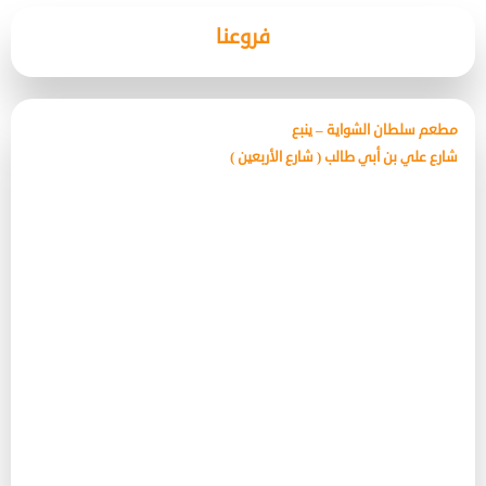
فروعنا
مطعم سلطان الشواية – ينبع
شارع علي بن أبي طالب ( شارع الأربعين )