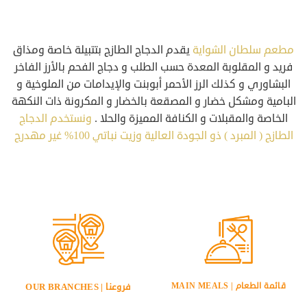
مطعم سلطان الشواية
يقدم الدجاج الطازج بتتبيلة خاصة ومذاق
فريد و المقلوبة المعدة حسب الطلب و دجاج الفحم بالأرز الفاخر
البشاوري و كذلك الرز الأحمر أبوبنت والإيدامات من الملوخية و
البامية ومشكل خضار و المصقعة بالخضار و المكرونة ذات النكهة
الخاصة والمقبلات و الكنافة المميزة والحلا .
ونستخدم الدجاج
الطازج ( المبرد ) ذو الجودة العالية وزيت نباتي 100% غير مهدرج
قائمة الطعام | MAIN MEALS
فروعنا | OUR BRANCHES