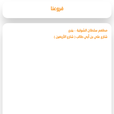
فروعنا
مطعم سلطان الشواية – ينبع
شارع علي بن أبي طالب ( شارع الأربعين )