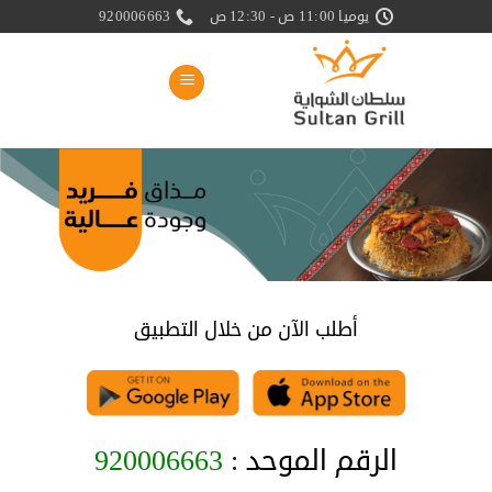
خطي
يوميا 11:00 ص - 12:30 ص
920006663
لمحتوى
أطلب الآن من خلال التطبيق
الرقم الموحد :
920006663