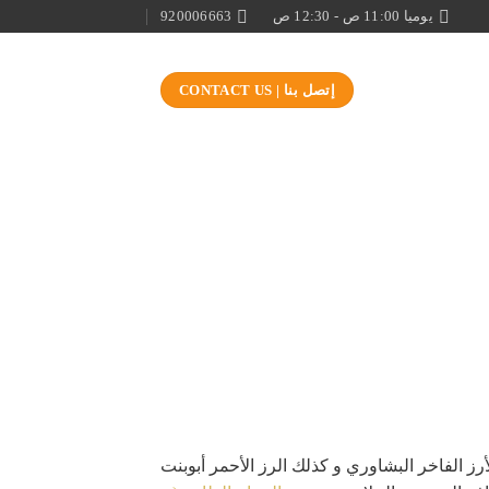
يوميا 11:00 ص - 12:30 ص
920006663
إتصل بنا | CONTACT US
ز الفاخر البشاوري و كذلك الرز الأحمر أبوبنت