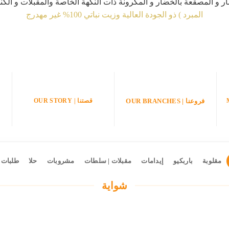
 و المصقعة بالخضار و المكرونة ذات النكهة الخاصة والمقبلات و الكناف
المبرد ) ذو الجودة العالية وزيت نباتي 100% غير مهدرج
قصتنا | OUR STORY
فروعنا | OUR BRANCHES
مقلوبة
باربكيو
إيدامات
مقبلات | سلطات
مشروبات
حلا
طلبات 
شواية