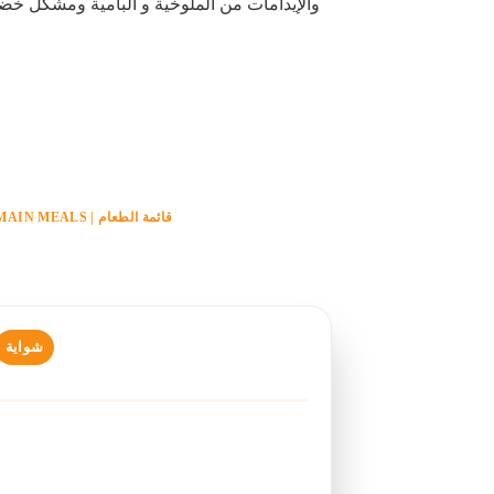
والإيدامات من الملوخية و البامية ومشكل خضار
قائمة الطعام | MAIN MEALS
شواية