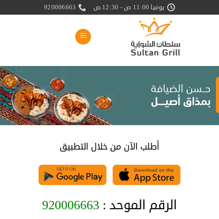
خطي
يوميا 11:00 ص - 12:30 ص
920006663
لمحتوى
أطلب الآن من خلال التطبيق
الرقم الموحد :
920006663