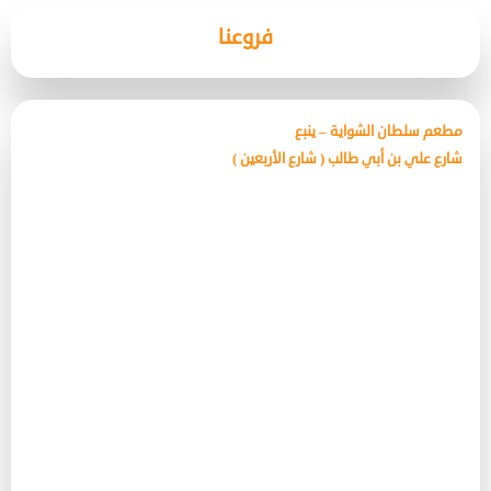
فروعنا
مطعم سلطان الشواية – ينبع
شارع علي بن أبي طالب ( شارع الأربعين )