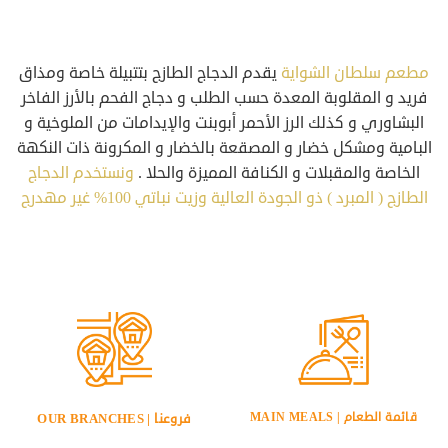
مطعم سلطان الشواية
يقدم الدجاج الطازج بتتبيلة خاصة ومذاق
فريد و المقلوبة المعدة حسب الطلب و دجاج الفحم بالأرز الفاخر
البشاوري و كذلك الرز الأحمر أبوبنت والإيدامات من الملوخية و
البامية ومشكل خضار و المصقعة بالخضار و المكرونة ذات النكهة
الخاصة والمقبلات و الكنافة المميزة والحلا .
ونستخدم الدجاج
الطازج ( المبرد ) ذو الجودة العالية وزيت نباتي 100% غير مهدرج
قائمة الطعام | MAIN MEALS
فروعنا | OUR BRANCHES