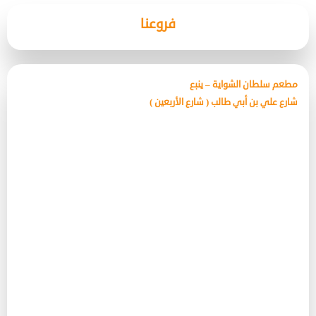
فروعنا
مطعم سلطان الشواية – ينبع
شارع علي بن أبي طالب ( شارع الأربعين )