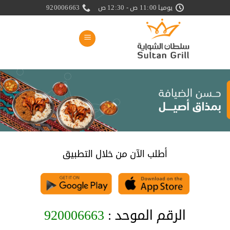
خطي
يوميا 11:00 ص - 12:30 ص
920006663
لمحتوى
أطلب الآن من خلال التطبيق
الرقم الموحد :
920006663