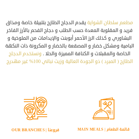
مطعم سلطان الشواية
يقدم الدجاج الطازج بتتبيلة خاصة ومذاق
فريد و المقلوبة المعدة حسب الطلب و دجاج الفحم بالأرز الفاخر
البشاوري و كذلك الرز الأحمر أبوبنت والإيدامات من الملوخية و
البامية ومشكل خضار و المصقعة بالخضار و المكرونة ذات النكهة
الخاصة والمقبلات و الكنافة المميزة والحلا .
ونستخدم الدجاج
الطازج ( المبرد ) ذو الجودة العالية وزيت نباتي 100% غير مهدرج
قائمة الطعام | MAIN MEALS
فروعنا | OUR BRANCHES