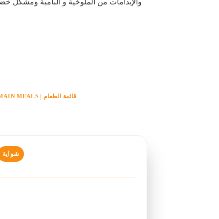
والإيدامات من الملوخية و البامية ومشكل خضار
قائمة الطعام | MAIN MEALS
شواية