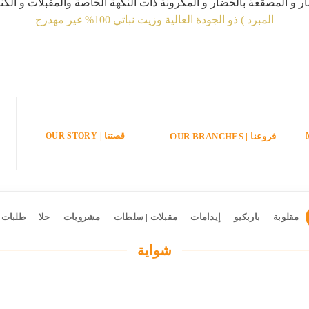
 و المصقعة بالخضار و المكرونة ذات النكهة الخاصة والمقبلات و الكناف
المبرد ) ذو الجودة العالية وزيت نباتي 100% غير مهدرج
قصتنا | OUR STORY
فروعنا | OUR BRANCHES
مقلوبة
باربكيو
إيدامات
مقبلات | سلطات
مشروبات
حلا
طلبات 
شواية