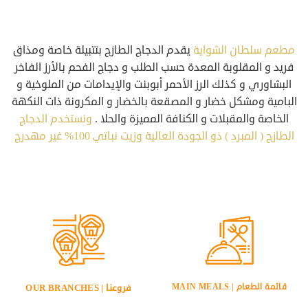
مطعم سلطان الشواية
يقدم الدجاج الطازج بتتبيلة خاصة ومذاق
فريد و المقلوبة المعدة حسب الطلب و دجاج الفحم بالأرز الفاخر
البشاوري و كذلك الرز الأحمر أبوبنت والإيدامات من الملوخية و
البامية ومشكل خضار و المصقعة بالخضار و المكرونة ذات النكهة
الخاصة والمقبلات و الكنافة المميزة والحلا .
ونستخدم الدجاج
الطازج ( المبرد ) ذو الجودة العالية وزيت نباتي 100% غير مهدرج
قائمة الطعام | MAIN MEALS
فروعنا | OUR BRANCHES