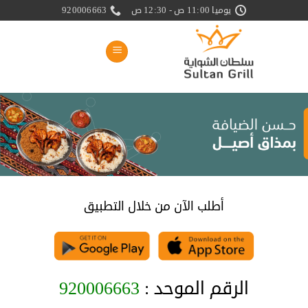
خطي
يوميا 11:00 ص - 12:30 ص
920006663
لمحتوى
أطلب الآن من خلال التطبيق
الرقم الموحد :
920006663