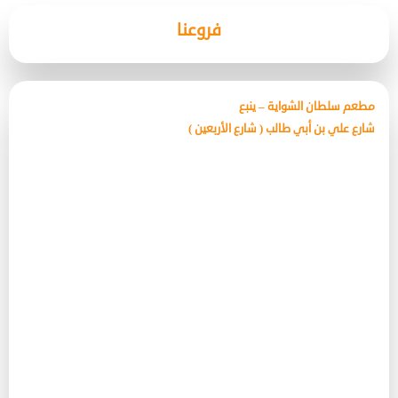
فروعنا
مطعم سلطان الشواية – ينبع
شارع علي بن أبي طالب ( شارع الأربعين )