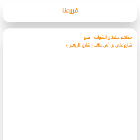
فروعنا
مطعم سلطان الشواية – ينبع
شارع علي بن أبي طالب ( شارع الأربعين )