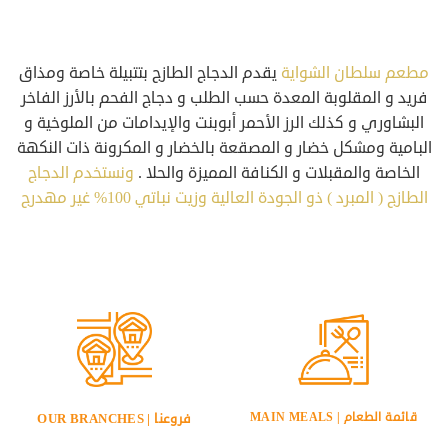
مطعم سلطان الشواية
يقدم الدجاج الطازج بتتبيلة خاصة ومذاق
فريد و المقلوبة المعدة حسب الطلب و دجاج الفحم بالأرز الفاخر
البشاوري و كذلك الرز الأحمر أبوبنت والإيدامات من الملوخية و
البامية ومشكل خضار و المصقعة بالخضار و المكرونة ذات النكهة
الخاصة والمقبلات و الكنافة المميزة والحلا .
ونستخدم الدجاج
الطازج ( المبرد ) ذو الجودة العالية وزيت نباتي 100% غير مهدرج
قائمة الطعام | MAIN MEALS
فروعنا | OUR BRANCHES