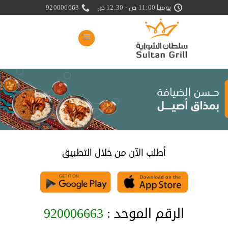
خطي
يوميا 11:00 ص - 12:30 ص
920006663
لمحتوى
أطلب الآن من خلال التطبيق
الرقم الموحد :
920006663