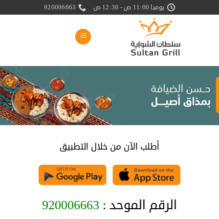
خطي
يوميا 11:00 ص - 12:30 ص
920006663
لمحتوى
أطلب الآن من خلال التطبيق
الرقم الموحد :
920006663