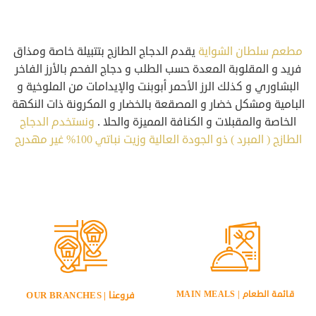
مطعم سلطان الشواية
يقدم الدجاج الطازج بتتبيلة خاصة ومذاق
فريد و المقلوبة المعدة حسب الطلب و دجاج الفحم بالأرز الفاخر
البشاوري و كذلك الرز الأحمر أبوبنت والإيدامات من الملوخية و
البامية ومشكل خضار و المصقعة بالخضار و المكرونة ذات النكهة
الخاصة والمقبلات و الكنافة المميزة والحلا .
ونستخدم الدجاج
الطازج ( المبرد ) ذو الجودة العالية وزيت نباتي 100% غير مهدرج
قائمة الطعام | MAIN MEALS
فروعنا | OUR BRANCHES