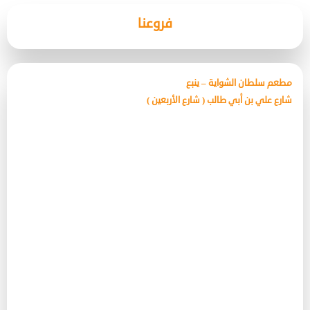
فروعنا
مطعم سلطان الشواية – ينبع
شارع علي بن أبي طالب ( شارع الأربعين )