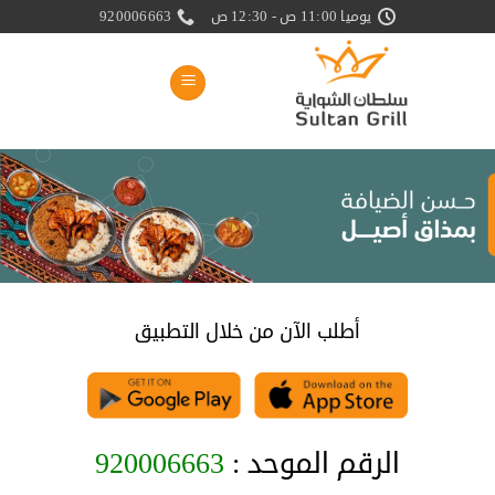
خطي
يوميا 11:00 ص - 12:30 ص
920006663
لمحتوى
أطلب الآن من خلال التطبيق
الرقم الموحد :
920006663