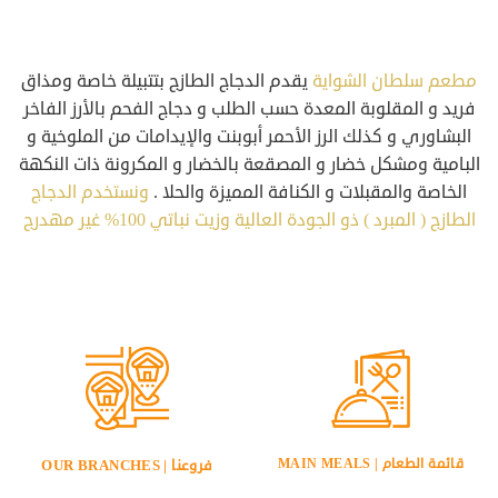
مطعم سلطان الشواية
يقدم الدجاج الطازج بتتبيلة خاصة ومذاق
فريد و المقلوبة المعدة حسب الطلب و دجاج الفحم بالأرز الفاخر
البشاوري و كذلك الرز الأحمر أبوبنت والإيدامات من الملوخية و
البامية ومشكل خضار و المصقعة بالخضار و المكرونة ذات النكهة
الخاصة والمقبلات و الكنافة المميزة والحلا .
ونستخدم الدجاج
الطازج ( المبرد ) ذو الجودة العالية وزيت نباتي 100% غير مهدرج
قائمة الطعام | MAIN MEALS
فروعنا | OUR BRANCHES