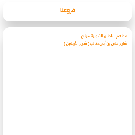
فروعنا
مطعم سلطان الشواية – ينبع
شارع علي بن أبي طالب ( شارع الأربعين )