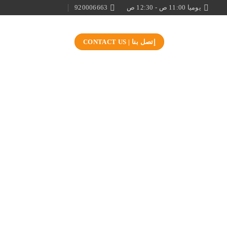
يوميا 11:00 ص - 12:30 ص
920006663
إتصل بنا | CONTACT US